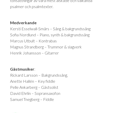
tonsättningar av våra mest älskade och välkända
psalmer och psalmtexter.
Medverkande
Kersti Esselwall-Smårs – Sång & bakgrundssång
Sofia Nordlund – Piano, synth & bakgrundssång
Marcus Utbult – Kontrabas
Magnus Strandberg – Trummor & slagverk
Henrik Johansson – Gitarrer
Gästmusiker
:
Rickard Larsson – Bakgrundssång,
Anette Hallén – Key fiddle
Pelle Ankarberg – Gästsolist
David Ehrlin – Sopransaxofon
Samuel Tnegberg – Fiddle