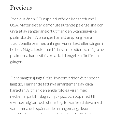
Precious
Precious är en CD inspelad inför en konsertturné i
USA. Materialet är därför uteslutande på engelska och
urvalet av sånger är gjort utifrån den Skandinaviska
psalmskatten. Alla sånger har sitt ursprung i våra
traditionella psalmer, antingen via sin text eller sången i
helhet. Några texter har fått nya melodier och några av
psalmerna har blivit översatta till engelska för första
gången.
Flera sånger sjungs flitigt i kyrkor världen över sedan
lång tid. Här har de fått nya arrangemang av olika
karaktär. Allt från den enkla folkliga visan med
nyckelharpa till inslag av mjuk jazz och pop med till
exempel elgitarr och stämsång. En varierad skiva med
varsamma och spännande arrangemang, liksom